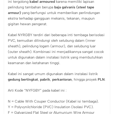
ini tergolong
kabel armoured
karena memiliki lapisan
pelindung tambahan berupa
baja galvanis (steel tape
armour)
yang berfungsi untuk memberikan perlindungan
ekstra terhadap gangguan mekanis, tekanan, maupun
gigitan hewan pengerat.
Kabel NYRGBY terdiri dari beberapa inti tembaga berisolasi
PVC, kemudian dilindungi oleh selubung dalam (inner
sheath), pelindung logam (armour), dan selubung luar
(outer sheath). Kombinasi ini menjadikannya sangat cocok
untuk digunakan dalam instalasi listrik yang membutuhkan
keamanan dan ketahanan tinggi.
Kabel ini sangat umum digunakan dalam instalasi listrik
gedung bertingkat
,
pabrik
,
perkantoran
, hingga proyek
PLN
.
Arti Kode “NYFGBY” pada kabel ini :
N = Cable With Couper Conductor (Kabel isi tembaga).
Y = Polyvynilchloride (PVC) Insulation (Isolasi PVC).
F = Galvanized Flat Steel or Alumunium Wire Armour