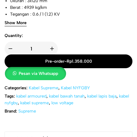
Ukuran : 3x120 mm
Berat : 4939 kg/km
Tegangan : 0.6 / 1 (1.2) KV
Standard : IEC 60502-1/ SNI IEC 60502-1
Show More
Quantity:
Pre-order
-
Rp
1.358.000
Pesan via Whatsapp
Categories:
Kabel Supreme
,
Kabel NYFGBY
Tags:
kabel armoured
,
kabel bawah tanah
,
kabel lapis baja
,
kabel
nyfgby
,
kabel supreme
,
low voltage
Brand:
Supreme