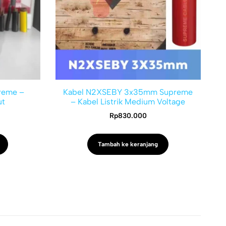
reme –
Kabel N2XSEBY 3x35mm Supreme
ut
– Kabel Listrik Medium Voltage
Rp
830.000
Tambah ke keranjang