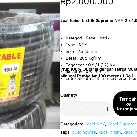
Rp
2.000.000
Jual Kabel Listrik Supreme NYY 2 x 1
Kategori : Kabel Listrik
Type : NYY
Size : 2 x 1,5 mm
Berat : 206 Kg/Km
Tegangan : 0.6 / 1 (1.2) KV
Pruk 100% Original dengan Harga Mura
Isulation : 0.8 mm
Minimal Pembelian 100 meter / 1 Roll
outer Sheath : 1.8 mmhort circuit cur
Quantity:
Tambah
ke
keranjan
Categories:
Kabel NYY
,
Kabel Supreme
Tags:
buildingwire
,
kabel hitam
,
kabel 