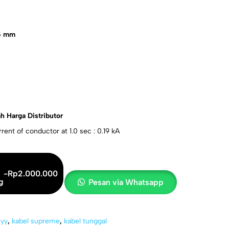
.5 mm
h Harga Distributor
rent of conductor at 1.0 sec : 0.19 kA
-
Rp
2.000.000
g
Pesan via Whatsapp
nyy
,
kabel supreme
,
kabel tunggal