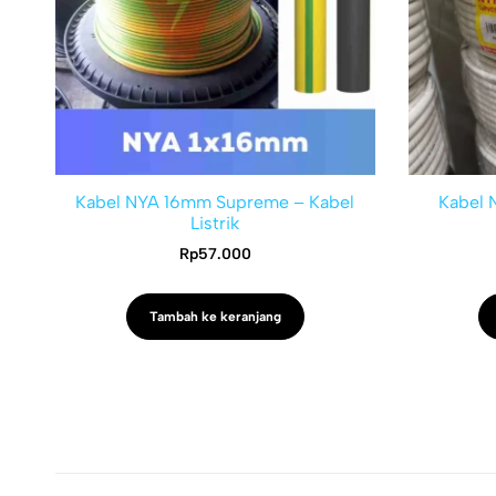
Kabel NYA 16mm Supreme – Kabel
Kabel 
Listrik
Rp
57.000
Tambah ke keranjang