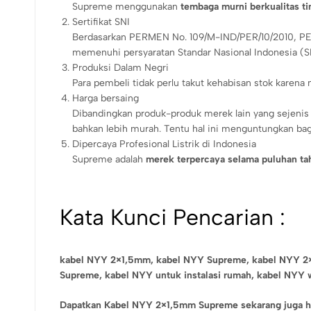
Supreme menggunakan
tembaga murni berkualitas ti
Sertifikat SNI
Berdasarkan PERMEN No. 109/M-IND/PER/10/2010, PER
memenuhi persyaratan Standar Nasional Indonesia (S
Produksi Dalam Negri
Para pembeli tidak perlu takut kehabisan stok karena
Harga bersaing
Dibandingkan produk-produk merek lain yang sejenis d
bahkan lebih murah. Tentu hal ini menguntungkan bagi d
Dipercaya Profesional Listrik di Indonesia
Supreme adalah
merek terpercaya selama puluhan ta
Kata Kunci Pencarian :
kabel NYY 2×1,5mm,
kabel NYY Supreme,
kabel NYY 2
Supreme,
kabel NYY untuk instalasi rumah,
kabel NYY w
Dapatkan Kabel NYY 2×1,5mm Supreme sekarang juga ha