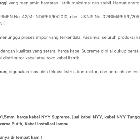
nggi
yang menjamin hantaran listrik maksimal dan stabil. Hemat energ
MEN No. 42/M-IND/PER/10/2010, dan JUKNIS No. 02/BIM/PER/11/2010, 
NI)
 menunggu proses impor yang terkendala. Pasalnya, seluruh produksi k
engan kualitas yang setara, harga kabel Supreme dinilai cukup bersa
istributor kabel atau toko kabel listrik.
hun
, digunakan luas oleh teknisi listrik, kontraktor, dan perusahaan inst
×1,5mm,
harga kabel NYY Supreme,
jual kabel NYY,
kabel NYY Tungg
arna Putih, Kabel installasi lampu
nya di tempat kami!