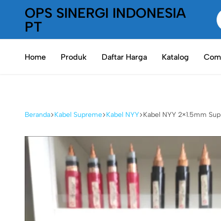
OPS SINERGI INDONESIA
PT
PT
Oneplaceshop
OPS
Home
Produk
Daftar Harga
Katalog
Comp
SInergi
Indonesia
Beranda
Kabel Supreme
Kabel NYY
Kabel NYY 2×1.5mm Sup