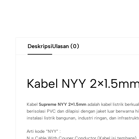
Deskripsi
Ulasan (0)
Kabel NYY 2×1.5mm
Kabel
Supreme NYY 2×1.5mm
adalah kabel listrik berkua
berisolasi PVC dan dilapisi dengan jaket luar berwarna h
instalasi listrik bangunan, industri ringan, dan infrastrukt
Arti kode “NYY” :
N = Cable With Couper Conductor (Kabel isi tembaga)