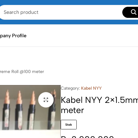
any Profile
reme Roll @100 meter
Category:
Kabel NYY
Kabel NYY 2×1.5m
meter
Stok