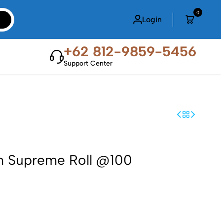
0
Login
+62 812-9859-5456
Support Center
m Supreme Roll @100