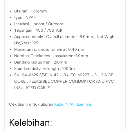
Ukuran : 1 x 16mm
type : NYAF
Instalasi : Indoor / Outdoor
Tegangan : 450 / 750 Volt
Approxximately : Overall diameter=8.0mm , Net Wight
(kg/km) : 195
Maximum diameter of wire : 0.40 mm
Nominal Thicknees : Inssulation=1.0mm
Bending radius min : 210mm
Standard delivery length : 1000m
SNI 04-6629.3/SPLN 42 – 3 / IEC 60227 – 3 , SINGEL
CORE , FLEKSIBEL COPPER CONDUKTOR AND PVC
INSULATED CABLE
Cek disini untuk ukuran
Kabel NYAF Lainnya.
Kelebihan: