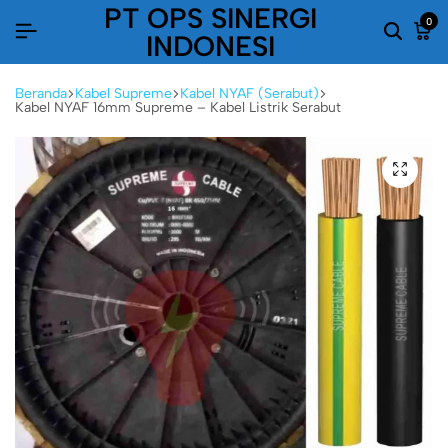
PT OPS SINERGI
0
INDONESI
Beranda
Kabel Supreme
Kabel NYAF (Serabut)
Kabel NYAF 16mm Supreme – Kabel Listrik Serabut