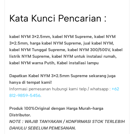
Kata Kunci Pencarian :
kabel NYM 3×2.5mm,
kabel NYM Supreme,
kabel NYM
3×2.5mm,
harga kabel NYM Supreme,
jual kabel NYM,
kabel NYM Tunggal Supreme,
kabel NYM 300/500V,
kabel
listrik NYM Supreme,
kabel NYM untuk instalasi rumah,
kabel NYM warna Putih, Kabel installasi lampu
Dapatkan Kabel NYM 3×2.5mm Supreme sekarang juga
hanya di tempat kami!
Informasi pemesanan hubungi kami telp / whatsapp :
+62
812-9859-5456
.
Produk 100%Original dengan Harga Murah-harga
Distributor.
NOTE : WAJIB TANYAKAN / KONFIRMASI STOK TERLEBIH
DAHULU SEBELUM PEMESANAN.