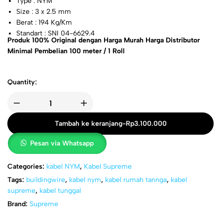
Type : NYM
Size : 3 x 2.5 mm
Berat : 194 Kg/Km
Standart : SNI 04-6629.4
Produk 100% Original dengan Harga Murah Harga Distributor
Minimal Pembelian 100 meter / 1 Roll
Quantity:
Tambah ke keranjang
-
Rp
3.100.000
Pesan via Whatsapp
Categories:
kabel NYM
,
Kabel Supreme
Tags:
buildingwire
,
kabel nym
,
kabel rumah tannga
,
kabel
supreme
,
kabel tunggal
Brand:
Supreme