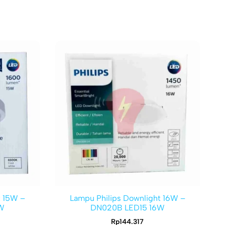
t 15W –
Lampu Philips Downlight 16W –
W
DN020B LED15 16W
Rp
144.317