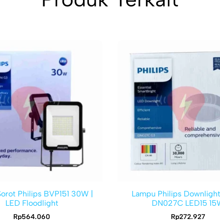
orot Philips BVP151 30W |
Lampu Philips Downligh
LED Floodlight
DN027C LED15 15
Rp
564.060
Rp
272.927