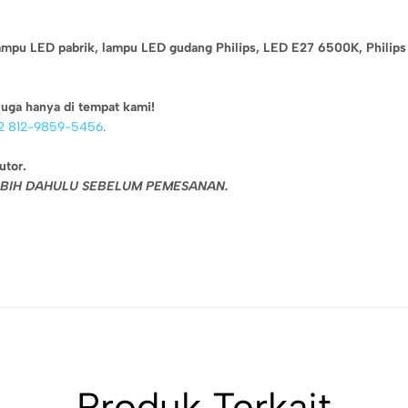
ampu LED pabrik,
lampu LED gudang Philips,
LED E27 6500K,
Philip
uga hanya di tempat kami!
2 812-9859-5456
.
utor.
LEBIH DAHULU SEBELUM PEMESANAN.
Produk Terkait