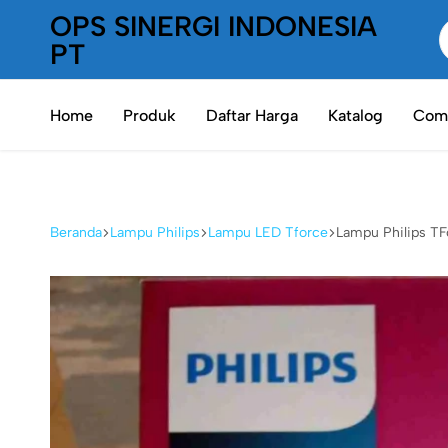
OPS SINERGI INDONESIA
PT
PT
Oneplaceshop
OPS
Home
Produk
Daftar Harga
Katalog
Comp
SInergi
Indonesia
Beranda
Lampu Philips
Lampu LED Tforce
Lampu Philips T