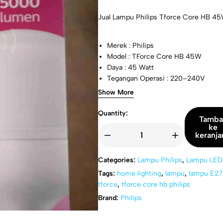
Jual Lampu Philips Tforce Core HB 4
Merek : Philips
Model : TForce Core HB 45W
Daya : 45 Watt
Tegangan Operasi : 220–240V
Fitting : E27
Show More
Suhu Warna: 6500K (Cool Daylight)
Quantity:
Tamba
ke
keranj
Categories:
Lampu Philips
,
Lampu LED
Tags:
home lighting
,
lampu
,
lampu E27 
tforce
,
tforce core hb philips
Brand:
Philips