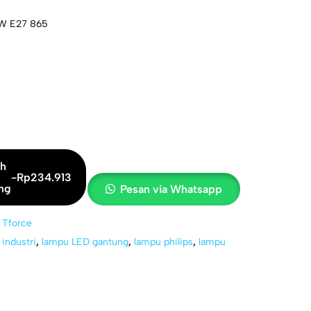
5W E27 865
h
-
Rp
234.913
ang
Pesan via Whatsapp
 Tforce
industri
,
lampu LED gantung
,
lampu philips
,
lampu