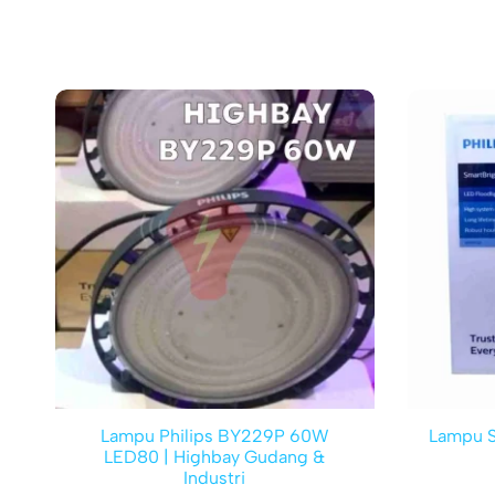
Lampu Philips BY229P 60W
Lampu S
LED80 | Highbay Gudang &
Industri