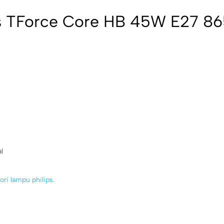
ips TForce Core HB 45W E27 8
l
ori lampu philips.