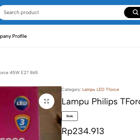
any Profile
Force 45W E27 865
Category:
Lampu LED Tforce
Lampu Philips TFo
Stok
Rp
234.913