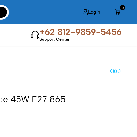
0
Login
+62 812-9859-5456
Support Center
rce 45W E27 865