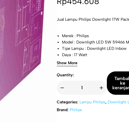
Rp
454.608
Jual Lampu Philips Downlight 17W Pack
Merek : Philips
Model : Downligth LED 5W 59466 
Tipe Lampu : Downlight LED Inbow
Daya : 17 Watt
Lumen: 1200 lumens
Show More
Tegangan: 220 – 240V
Quantity:
Tamba
ke
keranja
Categories:
Lampu Philips
,
Downlight 
Brand:
Philips