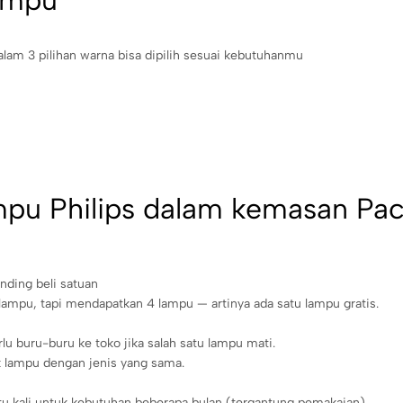
ampu
alam 3 pilihan warna bisa dipilih sesuai kebutuhanmu
u Philips dalam kemasan Pack 
nding beli satuan
ampu, tapi mendapatkan 4 lampu — artinya ada satu lampu gratis.
lu buru-buru ke toko jika salah satu lampu mati.
 lampu dengan jenis yang sama.
satu kali untuk kebutuhan beberapa bulan (tergantung pemakaian).