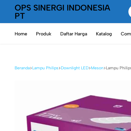
OPS SINERGI INDONESIA
PT
PT
Oneplaceshop
OPS
Home
Produk
Daftar Harga
Katalog
Comp
SInergi
Indonesia
Beranda
Lampu Philips
Downlight LED
Meson
Lampu Philip