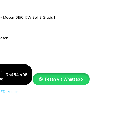
- Meson D150 17W Beli 3 Gratis 1
Meson
h
-
Rp
454.608
ng
Pesan via Whatsapp
LED
,
Meson