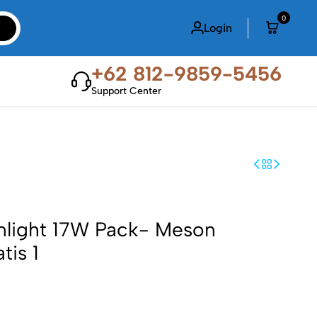
0
Login
+62 812-9859-5456
Support Center
nlight 17W Pack- Meson
tis 1