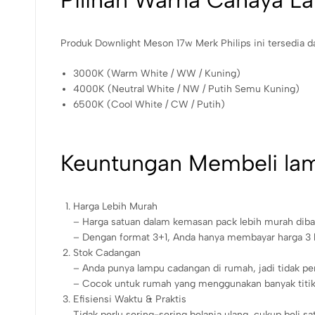
Pilihan Warna Cahaya L
Produk Downlight Meson 17w Merk Philips ini tersedia d
3000K (Warm White / WW / Kuning)
4000K (Neutral White / NW / Putih Semu Kuning)
6500K (Cool White / CW / Putih)
Keuntungan Membeli lamp
Harga Lebih Murah
– Harga satuan dalam kemasan pack lebih murah diba
– Dengan format 3+1, Anda hanya membayar harga 3 l
Stok Cadangan
– Anda punya lampu cadangan di rumah, jadi tidak per
– Cocok untuk rumah yang menggunakan banyak titik
Efisiensi Waktu & Praktis
Tidak perlu sering-sering belanja ulang, cukup beli 