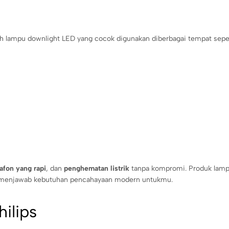
h lampu downlight LED yang cocok digunakan diberbagai tempat seper
afon yang rapi
, dan
penghematan listrik
tanpa kompromi. Produk lampu
n, menjawab kebutuhan pencahayaan modern untukmu.
ilips