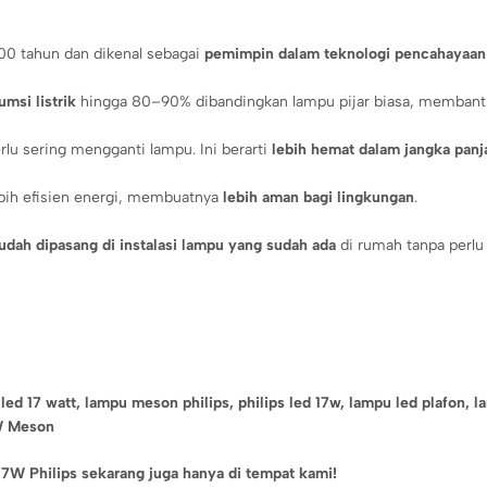
 100 tahun dan dikenal sebagai
pemimpin dalam teknologi pencahayaan
si listrik
hingga 80–90% dibandingkan lampu pijar biasa, membantu 
rlu sering mengganti lampu. Ini berarti
lebih hemat dalam jangka panj
bih efisien energi, membuatnya
lebih aman bagi lingkungan
.
dah dipasang di instalasi lampu yang sudah ada
di rumah tanpa perl
led 17 watt,
lampu meson philips,
philips led 17w,
lampu led plafon,
l
7W Meson
7W Philips sekarang juga hanya di tempat kami!