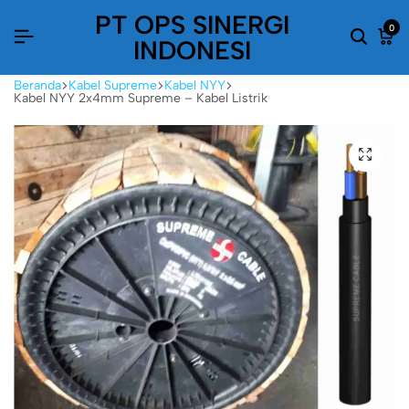
PT OPS SINERGI
0
INDONESI
Beranda
Kabel Supreme
Kabel NYY
Kabel NYY 2x4mm Supreme – Kabel Listrik