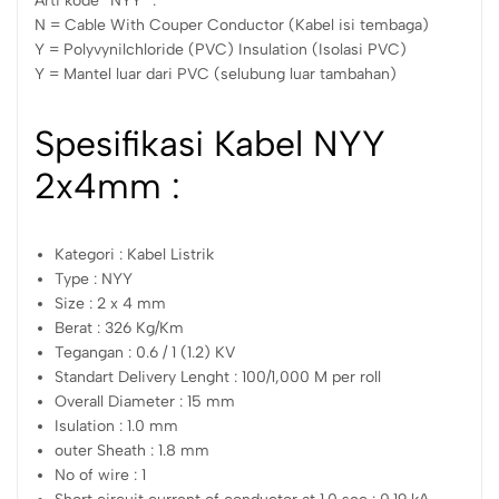
Arti kode “NYY” :
N = Cable With Couper Conductor (Kabel isi tembaga)
Y = Polyvynilchloride (PVC) Insulation (Isolasi PVC)
Y = Mantel luar dari PVC (selubung luar tambahan)
Spesifikasi Kabel NYY
2x4mm :
Kategori : Kabel Listrik
Type : NYY
Size : 2 x 4 mm
Berat : 326 Kg/Km
Tegangan : 0.6 / 1 (1.2) KV
Standart Delivery Lenght : 100/1,000 M per roll
Overall Diameter : 15 mm
Isulation : 1.0 mm
outer Sheath : 1.8 mm
No of wire : 1