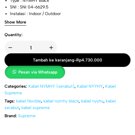
Type : NYMHY Black
SNI : SNI 04-6629.5
Instalasi : Indoor / Outdoor
Tegangan : 300 / 500 Volt
Show More
Quantity:
Tambah ke keranjang
-
Rp
4.730.000
Pesan via Whatsapp
Categories:
Kabel NYMHY (serabut)
,
Kabel NYYHY
,
Kabel
Supreme
Tags:
kabel flexible
,
kabel nymhy black
,
kabel nyyhy
,
kabel
serabut
,
kabel supreme
Brand:
Supreme