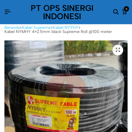
PT OPS SINERGI
0
INDONESI
Beranda
Kabel Supreme
Kabel NYYHY
Kabel NYMHY 4×2.5mm black Supreme Roll @100 meter