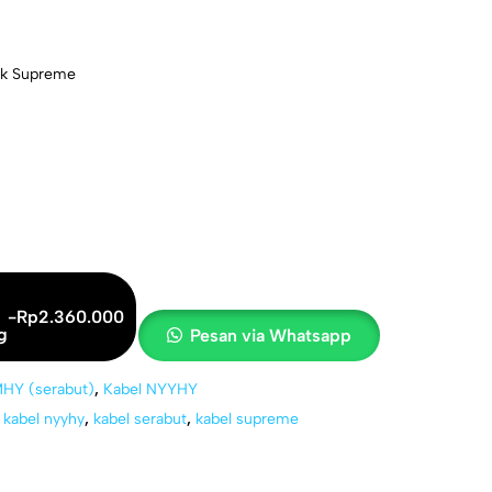
ck Supreme
-
Rp
2.360.000
g
Pesan via Whatsapp
HY (serabut)
,
Kabel NYYHY
,
kabel nyyhy
,
kabel serabut
,
kabel supreme