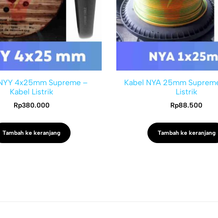
 NYY 4x25mm Supreme –
Kabel NYA 25mm Supreme
Kabel Listrik
Listrik
Rp
380.000
Rp
88.500
Tambah ke keranjang
Tambah ke keranjang