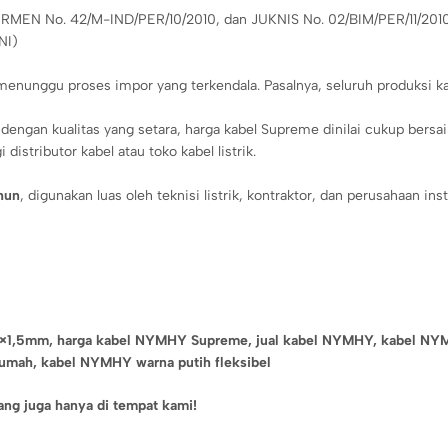
MEN No. 42/M-IND/PER/10/2010, dan JUKNIS No. 02/BIM/PER/11/2010, 
NI)
 menunggu proses impor yang terkendala. Pasalnya, seluruh produksi k
engan kualitas yang setara, harga kabel Supreme dinilai cukup bersa
istributor kabel atau toko kabel listrik.
hun
, digunakan luas oleh teknisi listrik, kontraktor, dan perusahaan inst
3×1,5mm,
harga kabel NYMHY Supreme,
jual kabel NYMHY,
kabel NYM
rumah,
kabel NYMHY warna putih fleksibel
g juga hanya di tempat kami!