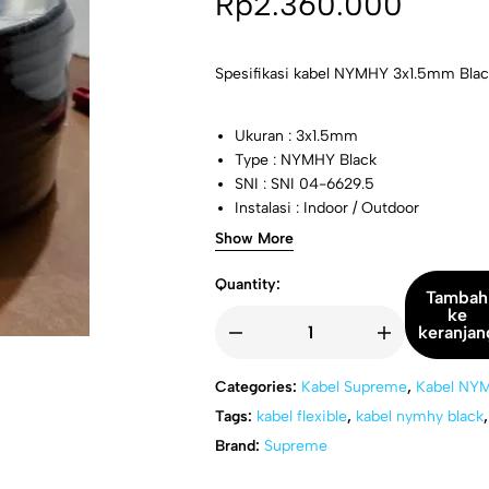
Rp
2.360.000
Spesifikasi kabel NYMHY 3x1.5mm Bla
Ukuran : 3x1.5mm
Type : NYMHY Black
SNI : SNI 04-6629.5
Instalasi : Indoor / Outdoor
Tegangan : 300 / 500 Volt
Show More
Quantity:
Tambah
ke
keranjan
Categories:
Kabel Supreme
,
Kabel NYM
Tags:
kabel flexible
,
kabel nymhy black
Brand:
Supreme