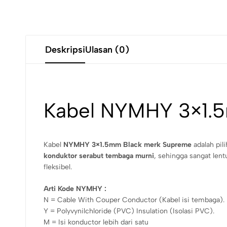
Deskripsi
Ulasan (0)
Kabel NYMHY 3×1.5
Kabel
NYMHY 3×1.5mm Black merk Supreme
adalah pili
konduktor serabut tembaga murni
, sehingga sangat lent
fleksibel.
Arti Kode NYMHY :
N = Cable With Couper Conductor (Kabel isi tembaga).
Y = Polyvynilchloride (PVC) Insulation (Isolasi PVC).
M = Isi konductor lebih dari satu