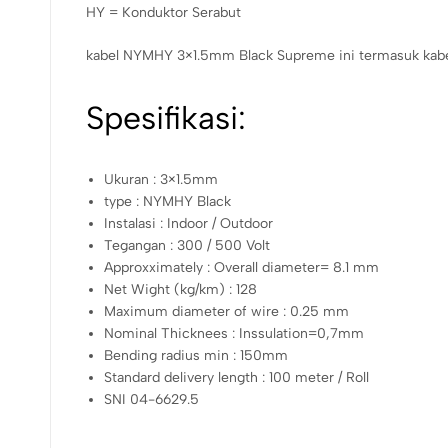
HY = Konduktor Serabut
kabel NYMHY 3×1.5mm Black Supreme ini termasuk kabel bui
Spesifikasi:
Ukuran : 3×1.5mm
type : NYMHY Black
Instalasi : Indoor / Outdoor
Tegangan : 300 / 500 Volt
Approxximately : Overall diameter= 8.1 mm
Net Wight (kg/km) : 128
Maximum diameter of wire : 0.25 mm
Nominal Thicknees : Inssulation=0,7mm
Bending radius min : 150mm
Standard delivery length : 100 meter / Roll
SNI 04-6629.5