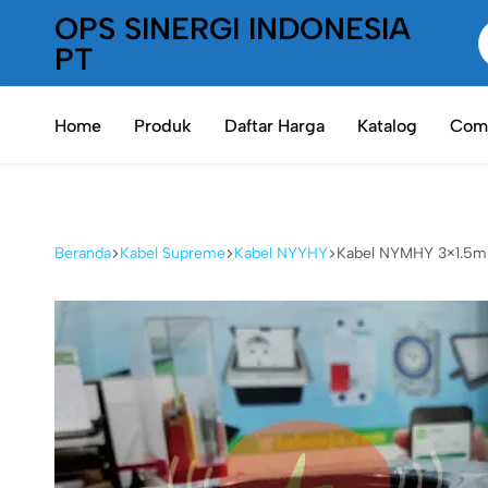
OPS SINERGI INDONESIA
PT
PT
Oneplaceshop
OPS
Home
Produk
Daftar Harga
Katalog
Comp
SInergi
Indonesia
Beranda
Kabel Supreme
Kabel NYYHY
Kabel NYMHY 3×1.5m