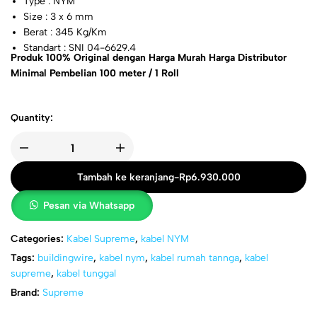
Type : NYM
Size : 3 x 6 mm
Berat : 345 Kg/Km
Standart : SNI 04-6629.4
Produk 100% Original dengan Harga Murah Harga Distributor
Minimal Pembelian 100 meter / 1 Roll
Quantity:
Tambah ke keranjang
-
Rp
6.930.000
Pesan via Whatsapp
Categories:
Kabel Supreme
,
kabel NYM
Tags:
buildingwire
,
kabel nym
,
kabel rumah tannga
,
kabel
supreme
,
kabel tunggal
Brand:
Supreme