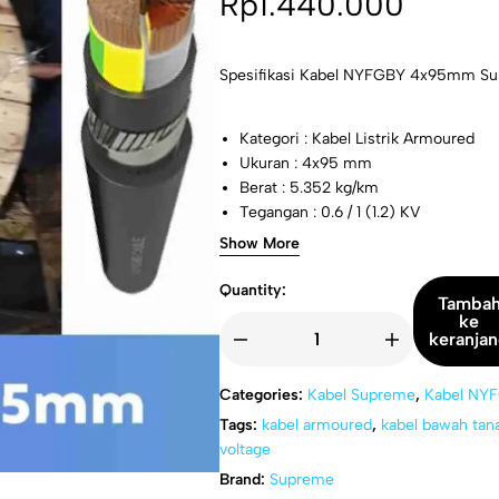
Rp
1.440.000
Spesifikasi Kabel NYFGBY 4x95mm S
Kategori : Kabel Listrik Armoured
Ukuran : 4x95 mm
Berat : 5.352 kg/km
Tegangan : 0.6 / 1 (1.2) KV
Standard : IEC 60502-1/ SNI IEC 60
Show More
Quantity:
Tamba
ke
keranja
Categories:
Kabel Supreme
,
Kabel NY
Tags:
kabel armoured
,
kabel bawah tan
voltage
Brand:
Supreme