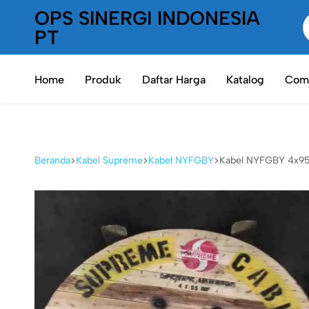
OPS SINERGI INDONESIA
PT
PT
Oneplaceshop
OPS
Home
Produk
Daftar Harga
Katalog
Comp
SInergi
Indonesia
Beranda
Kabel Supreme
Kabel NYFGBY
Kabel NYFGBY 4x95