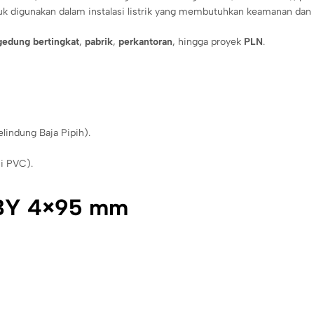
uk digunakan dalam instalasi listrik yang membutuhkan keamanan dan 
gedung bertingkat
,
pabrik
,
perkantoran
, hingga proyek
PLN
.
lindung Baja Pipih).
si PVC).
GBY 4×95 mm