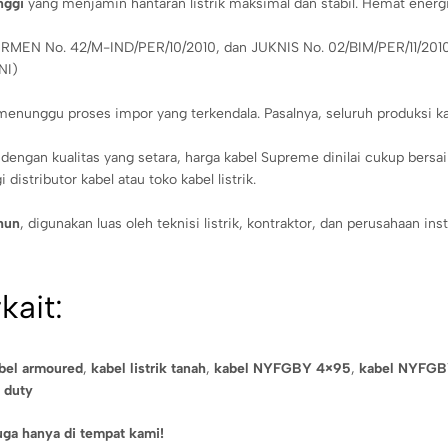
nggi
yang menjamin hantaran listrik maksimal dan stabil. Hemat energ
MEN No. 42/M-IND/PER/10/2010, dan JUKNIS No. 02/BIM/PER/11/2010, 
NI)
 menunggu proses impor yang terkendala. Pasalnya, seluruh produksi k
engan kualitas yang setara, harga kabel Supreme dinilai cukup bersa
istributor kabel atau toko kabel listrik.
hun
, digunakan luas oleh teknisi listrik, kontraktor, dan perusahaan inst
kait:
abel armoured
,
kabel listrik tanah
,
kabel NYFGBY 4×95
,
kabel NYFGB
 duty
a hanya di tempat kami!