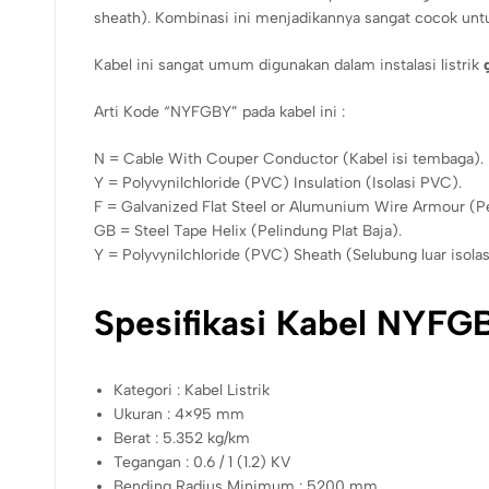
sheath). Kombinasi ini menjadikannya sangat cocok unt
Kabel ini sangat umum digunakan dalam instalasi listrik
Arti Kode “NYFGBY” pada kabel ini :
N = Cable With Couper Conductor (Kabel isi tembaga).
Y = Polyvynilchloride (PVC) Insulation (Isolasi PVC).
F = Galvanized Flat Steel or Alumunium Wire Armour (Pe
GB = Steel Tape Helix (Pelindung Plat Baja).
Y = Polyvynilchloride (PVC) Sheath (Selubung luar isola
Spesifikasi Kabel NYF
Kategori : Kabel Listrik
Ukuran : 4×95 mm
Berat : 5.352 kg/km
Tegangan : 0.6 / 1 (1.2) KV
Bending Radius Minimum : 5200 mm