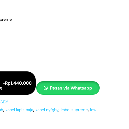
upreme
502-1
h
-
Rp
1.440.000
ng
Pesan via Whatsapp
FGBY
ah
,
kabel lapis baja
,
kabel nyfgby
,
kabel supreme
,
low