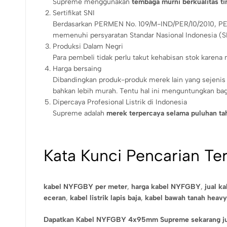
Supreme menggunakan
tembaga murni berkualitas ti
Sertifikat SNI
Berdasarkan PERMEN No. 109/M-IND/PER/10/2010, PER
memenuhi persyaratan Standar Nasional Indonesia (S
Produksi Dalam Negri
Para pembeli tidak perlu takut kehabisan stok karena
Harga bersaing
Dibandingkan produk-produk merek lain yang sejenis d
bahkan lebih murah. Tentu hal ini menguntungkan bagi d
Dipercaya Profesional Listrik di Indonesia
Supreme adalah
merek terpercaya selama puluhan ta
Kata Kunci Pencarian Ter
kabel NYFGBY per meter
,
harga kabel NYFGBY
,
jual k
eceran
,
kabel listrik lapis baja
,
kabel bawah tanah heavy
Dapatkan Kabel NYFGBY 4x95mm Supreme sekarang jug