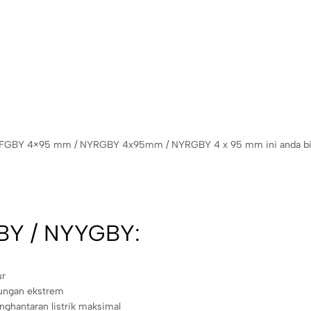
l NYFGBY 4×95 mm / NYRGBY 4x95mm / NYRGBY 4 x 95 mm ini anda bi
BY / NYYGBY:
ur
gkungan ekstrem
ghantaran listrik maksimal