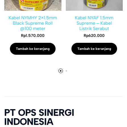
Kabel NYMHY 2×1.5mm
Kabel NYAF 1.5mm
Black Supreme Roll
Supreme – Kabel
@100 meter
Listrik Serabut
Rp
1.570.000
Rp
620.000
Tambah ke keranjang
Tambah ke keranjang
PT OPS SINERGI
INDONESIA