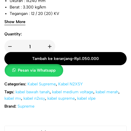
Ukuran : 1x240 mm
Berat : 3.300 kg/km
Tegangan : 12 / 20 (20) KV
Standard : SPLN 43-5/IEC 60502-2
Show More
Quantity:
Tambah ke keranjang
-
Rp
1.050.000
Pesan via Whatsapp
Categories:
Kabel Supreme
,
Kabel N2XSY
Tags:
kabel bawah tanah
,
kabel medium voltage
,
kabel merah
,
kabel mv
,
kabel n2xsy
,
kabel supreme
,
kabel xlpe
Brand:
Supreme