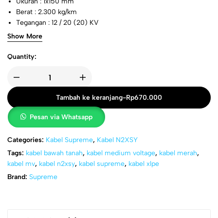
Ukuran : 1x150 mm
Berat : 2.300 kg/km
Tegangan : 12 / 20 (20) KV
Standard : SPLN 43-5/IEC 60502-2
Show More
Quantity:
Tambah ke keranjang
-
Rp
670.000
Pesan via Whatsapp
Categories:
Kabel Supreme
,
Kabel N2XSY
Tags:
kabel bawah tanah
,
kabel medium voltage
,
kabel merah
,
kabel mv
,
kabel n2xsy
,
kabel supreme
,
kabel xlpe
Brand:
Supreme