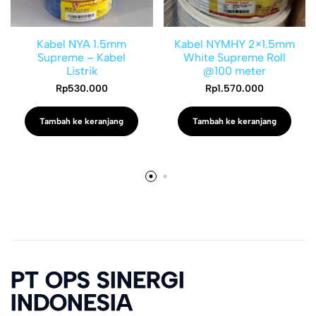
Kabel NYA 1.5mm
Kabel NYMHY 2×1.5mm
Supreme – Kabel
White Supreme Roll
Listrik
@100 meter
Rp
530.000
Rp
1.570.000
Tambah ke keranjang
Tambah ke keranjang
PT OPS SINERGI
INDONESIA