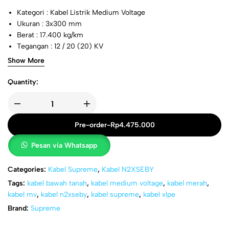
Kategori : Kabel Listrik Medium Voltage
Ukuran : 3x300 mm
Berat : 17.400 kg/km
Tegangan : 12 / 20 (20) KV
Standard : SPLN 43-5/IEC 60502-2
Show More
Quantity:
Pre-order
-
Rp
4.475.000
Pesan via Whatsapp
Categories:
Kabel Supreme
,
Kabel N2XSEBY
Tags:
kabel bawah tanah
,
kabel medium voltage
,
kabel merah
,
kabel mv
,
kabel n2xseby
,
kabel supreme
,
kabel xlpe
Brand:
Supreme