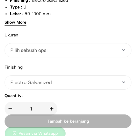
Finishing :
Electro Galvanized
Type :
U
Lebar :
50-1000 mm
Tinggi :
50-100 mm
Show More
Panjang :
3 Meter
Ketebalan Plat :
1.8mm
Ukuran
Finishing
Quantity:
Tambah ke keranjang
Pesan via Whatsapp