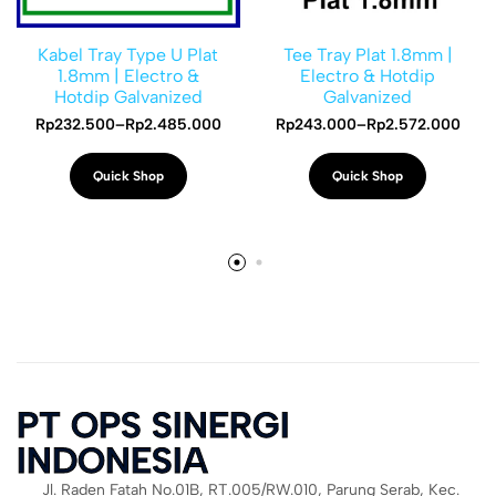
Kabel Tray Type U Plat
Tee Tray Plat 1.8mm |
1.8mm | Electro &
Electro & Hotdip
Hotdip Galvanized
Galvanized
Rp
232.500
–
Rp
2.485.000
Rp
243.000
–
Rp
2.572.000
Quick Shop
Quick Shop
PT OPS SINERGI
INDONESIA
Jl. Raden Fatah No.01B, RT.005/RW.010, Parung Serab, Kec.