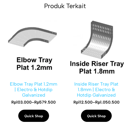
Produk Terkait
Elbow Tray Plat 1.2mm
Inside Riser Tray Plat
| Electro & Hotdip
1.8mm | Electro &
Galvanized
Hotdip Galvanized
Rp
103.000
–
Rp
579.500
Rp
112.500
–
Rp
1.050.500
Quick Shop
Quick Shop