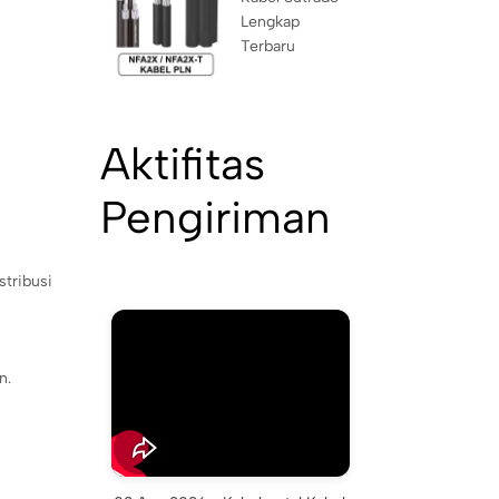
Lengkap
Terbaru
Aktifitas
Pengiriman
tribusi
n.