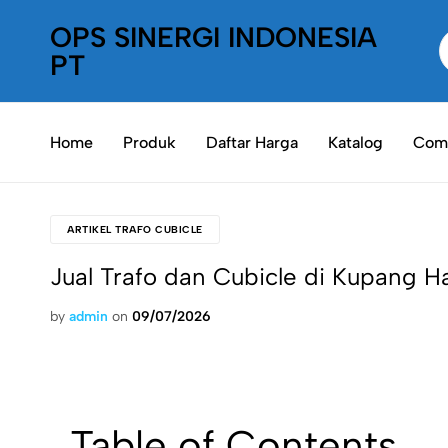
OPS SINERGI INDONESIA
PT
PT
Oneplaceshop
OPS
SInergi
Home
Produk
Daftar Harga
Katalog
Comp
Indonesia
ARTIKEL TRAFO CUBICLE
Jual Trafo dan Cubicle di Kupang 
by
admin
on
09/07/2026
Table of Contents