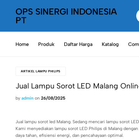
OPS SINERGI INDONESIA
PT
PT
Oneplaceshop
OPS
SInergi
Home
Produk
Daftar Harga
Katalog
Comp
Indonesia
ARTIKEL LAMPU PHILIPS
Jual Lampu Sorot LED Malang Onlin
by
admin
on
26/08/2025
Jual lampu sorot led Malang. Sedang mencari lampu sorot LED 
Kami menyediakan lampu sorot LED Philips di Malang dengan 
daya tahan, efisiensi energi, dan pencahayaan optimal.