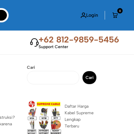
0
Login
+62 812-9859-5456
Support Center
Cari
Cari
Daftar Harga
Kabel Supreme
struksi?
Lengkap
karena
Terbaru