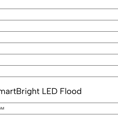
 SmartBright LED Flood
GM