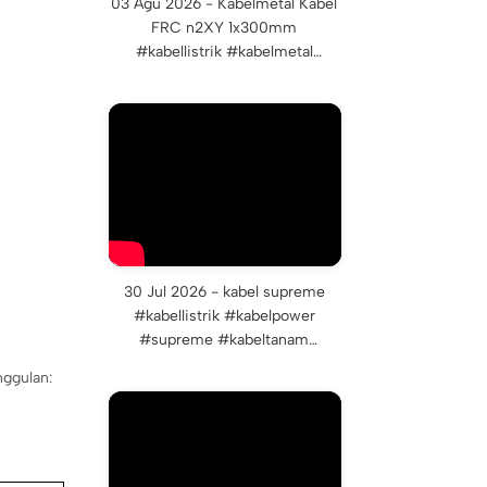
03 Agu 2026 - Kabelmetal Kabel
FRC n2XY 1x300mm
#kabellistrik #kabelmetal
#kabelfrc #kabelmetalindonesia
30 Jul 2026 - kabel supreme
#kabellistrik #kabelpower
#supreme #kabeltanam
#kabelbawahtanah #kabelnym
nggulan:
#kabelnya