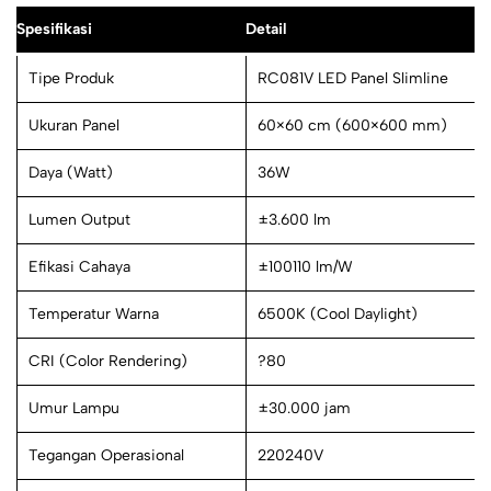
Spesifikasi
Detail
Tipe Produk
RC081V LED Panel Slimline
Ukuran Panel
60×60 cm (600×600 mm)
Daya (Watt)
36W
Lumen Output
±3.600 lm
Efikasi Cahaya
±100110 lm/W
Temperatur Warna
6500K (Cool Daylight)
CRI (Color Rendering)
?80
Umur Lampu
±30.000 jam
Tegangan Operasional
220240V