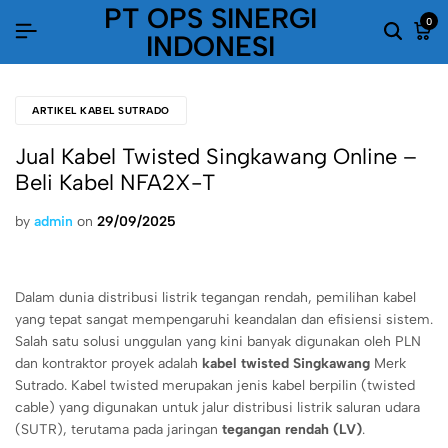
PT OPS SINERGI
0
INDONESI
ARTIKEL KABEL SUTRADO
Jual Kabel Twisted Singkawang Online –
Beli Kabel NFA2X-T
by
admin
on
29/09/2025
Dalam dunia distribusi listrik tegangan rendah, pemilihan kabel
yang tepat sangat mempengaruhi keandalan dan efisiensi sistem.
Salah satu solusi unggulan yang kini banyak digunakan oleh PLN
dan kontraktor proyek adalah
kabel twisted Singkawang
Merk
Sutrado. Kabel twisted merupakan jenis kabel berpilin (twisted
cable) yang digunakan untuk jalur distribusi listrik saluran udara
(SUTR), terutama pada jaringan
tegangan rendah (LV)
.