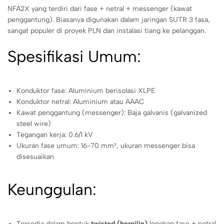
NFA2X yang terdiri dari fase + netral + messenger (kawat
penggantung). Biasanya digunakan dalam jaringan SUTR 3 fasa,
sangat populer di proyek PLN dan instalasi tiang ke pelanggan.
Spesifikasi Umum:
Konduktor fase: Aluminium berisolasi XLPE
Konduktor netral: Aluminium atau AAAC
Kawat penggantung (messenger): Baja galvanis (galvanized
steel wire)
Tegangan kerja: 0.6/1 kV
Ukuran fase umum: 16-70 mm², ukuran messenger bisa
disesuaikan
Keunggulan:
Tersedia dalam bentuk
twisted (berpilin)
lengkap fase + netral